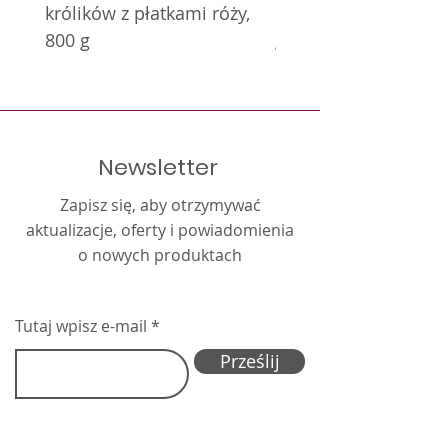
królików z płatkami róży,
królików z nagietkie
800 g
g
Newsletter
Zapisz się, aby otrzymywać
aktualizacje, oferty i powiadomienia
o nowych produktach
Tutaj wpisz e-mail
Prześlij