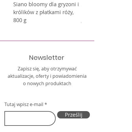
Siano bloomy dla gryzoni i
Siano bloomy dla gry
królików z płatkami róży,
królików z nagietkie
800 g
g
Newsletter
Zapisz się, aby otrzymywać
aktualizacje, oferty i powiadomienia
o nowych produktach
Tutaj wpisz e-mail
Prześlij