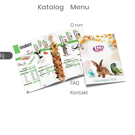
Katalog
Menu
O nas
Oferta
Produkty
Katalog
ij
Aktualności
Polityka plików cookie
FAQ
Kontakt
Proje