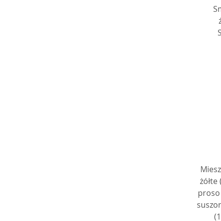
Sm
Miesz
żółte
proso
suszon
(