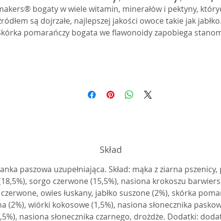
akers® bogaty w wiele witamin, minerałów i pektyny, któryc
źródłem są dojrzałe, najlepszej jakości owoce takie jak jabłko.
Skórka pomarańczy bogata we flawonoidy zapobiega stanom
zapalnym, bakteryjnym oraz grzybiczym. Obecność wiórek 
kokosu wzbogaca kolbę w żelazo i potas oraz wartościowe 
białko.
Skład
anka paszowa uzupełniająca. Skład: mąka z ziarna pszenicy,
 (18,5%), sorgo czerwone (15,5%), nasiona krokoszu barwiers
 czerwone, owies łuskany, jabłko suszone (2%), skórka poma
a (2%), wiórki kokosowe (1,5%), nasiona słonecznika pask
1,5%), nasiona słonecznika czarnego, drożdże. Dodatki: dodat