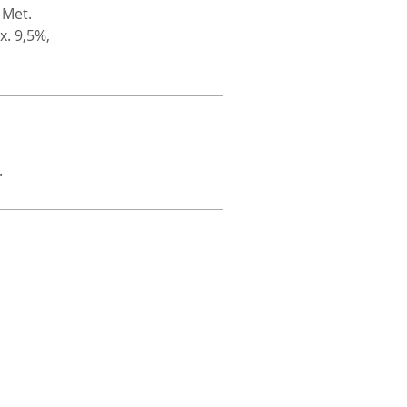
 Met.
x. 9,5%,
.