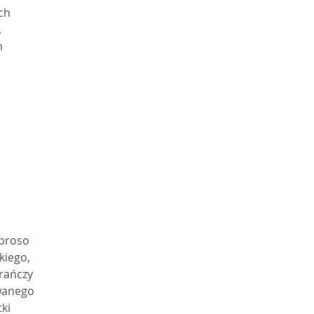
h 
 
 
 proso
kiego,
rańczy
owanego
ki