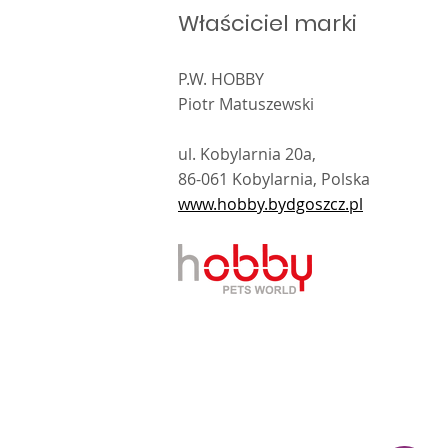
Właściciel marki
P.W. HOBBY
Piotr Matuszewski
ul. Kobylarnia 20a,
86-061 Kobylarnia, Polska
www.hobby.bydgoszcz.pl
kt i wykonanie
Sibert
.