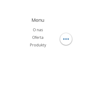
Menu
O nas
Oferta
Produkty
Katalog
Aktualności
Polityka plików cookie
FAQ
Kontakt
Właściciel marki
P.W. HOBBY