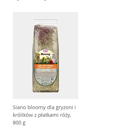
Siano bloomy dla gryzoni i
Siano bloomy dla gry
królików z płatkami róży,
królików z nagietkie
800 g
g