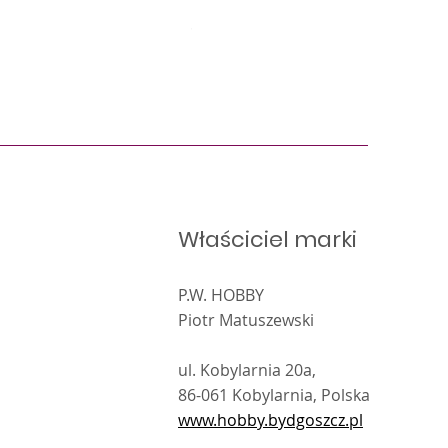
Siano bloomy dla gryzoni i kró
Właściciel marki
P.W. HOBBY
Piotr Matuszewski
ul. Kobylarnia 20a,
86-061 Kobylarnia, Polska
www.hobby.bydgoszcz.pl