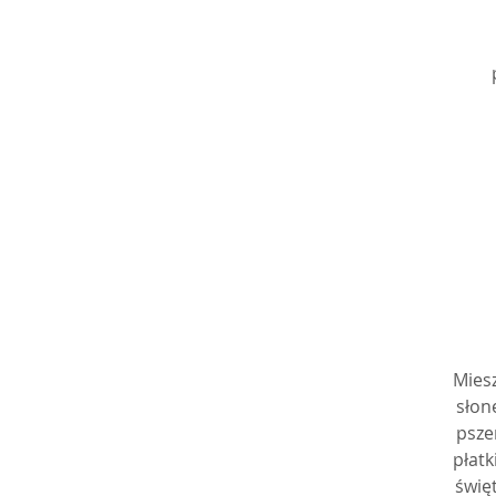
o
z
wi
Mies
słon
psze
płatk
świę