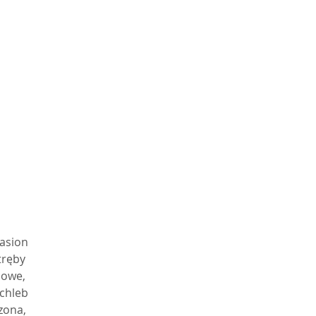
 
 
 
 
mu 
asion
tręby
 
howe,
 chleb
zona,