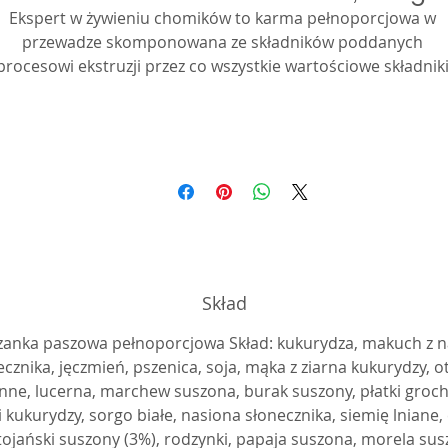
Ekspert w żywieniu chomików to karma pełnoporcjowa w 
przewadze skomponowana ze składników poddanych 
procesowi ekstruzji przez co wszystkie wartościowe składniki
żywieniowe są jeszcze bardziej dostępne i przyswajalne przez
organizm. Karma ta uzupełniona jest owocami i warzywami 
poddanymi naturalnym procesom suszenia dla zapewnienia 
dostępnościo do naturalnych witamin, poprawiająca smak i 
chęć pobierania pokarmu przez zwierzęta. Ekstrudaty 
opracowane do wymogów żywieniowych chomików, z 
dpowiednio dobranym kompleksem witamin i minerałów dla
apewnienia dobrej formy i witalności. Receptura wzbogacona
o całe ziarna zbóż i nasion dla zapewnienia odpowiedniego 
Skład
poziomu białka tych wszystkożernych gryzoni. Odpowiednia 
elkość i struktura składnikow zachęca do pobierania pokar
zanka paszowa pełnoporcjowa Skład: kukurydza, makuch z n
i wpływa pozytywnie na stan siekaczy. Dodatek ziół wspiera 
ecznika, jęczmień, pszenica, soja, mąka z ziarna kukurydzy, o
procesy trawienne a wyciąg z juki ogranicza nieprzyjmną woń
nne, lucerna, marchew suszona, burak suszony, płatki groc
zwierzecych odchopdów.
i kukurydzy, sorgo białe, nasiona słonecznika, siemię lniane,
tojański suszony (3%), rodzynki, papaja suszona, morela sus