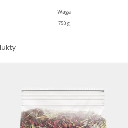
Waga
750 g
dukty