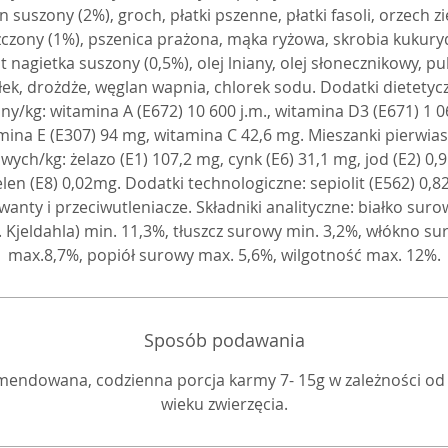
 suszony (2%), groch, płatki pszenne, płatki fasoli, orzech 
czony (1%), pszenica prażona, mąka ryżowa, skrobia kukury
t nagietka suszony (0,5%), olej lniany, olej słonecznikowy, pu
łek, drożdże, węglan wapnia, chlorek sodu. Dodatki dietetyc
ny/kg: witamina A (E672) 10 600 j.m., witamina D3 (E671) 1 06
mina E (E307) 94 mg, witamina C 42,6 mg. Mieszanki pierwia
wych/kg: żelazo (E1) 107,2 mg, cynk (E6) 31,1 mg, jod (E2) 0,
elen (E8) 0,02mg. Dodatki technologiczne: sepiolit (E562) 0,82
anty i przeciwutleniacze. Składniki analityczne: białko suro
 Kjeldahla) min. 11,3%, tłuszcz surowy min. 3,2%, włókno s
max.8,7%, popiół surowy max. 5,6%, wilgotność max. 12%.
Sposób podawania
endowana, codzienna porcja karmy 7- 15g w zależności od 
wieku zwierzęcia.