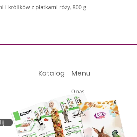
 i królików z płatkami róży, 800 g
Katalog
Menu
O nas
Oferta
Produkty
Katalog
ij
Aktualności