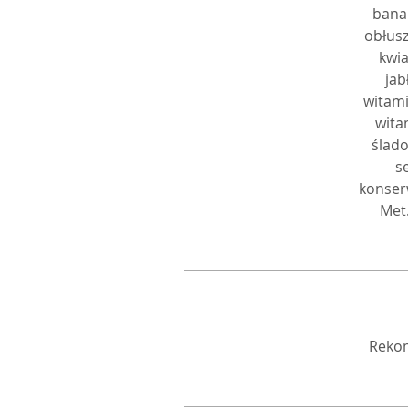
banan
obłusz
kwia
jab
witami
wita
ślado
s
konserw
Met.
Rekom