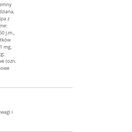
ziemny
dziana,
lpa z
zne:
0 j.m.,
stków
91 mg,
g;
we (ozn.
urowe
wagi i