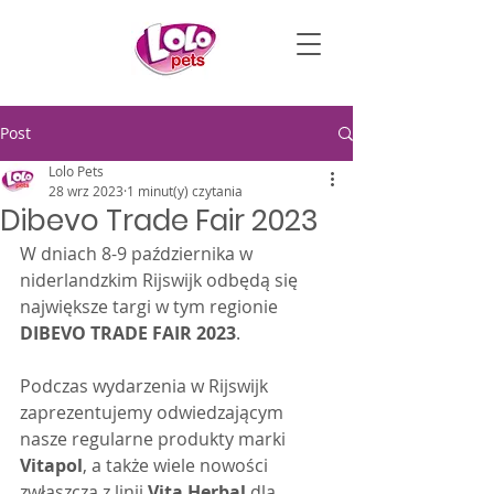
Post
Lolo Pets
28 wrz 2023
1 minut(y) czytania
Dibevo Trade Fair 2023
W dniach 8-9 października w 
niderlandzkim Rijswijk odbędą się 
największe targi w tym regionie 
DIBEVO TRADE FAIR 2023
.
Podczas wydarzenia w Rijswijk 
zaprezentujemy odwiedzającym 
nasze regularne produkty marki 
Vitapol
, a także wiele nowości 
zwłaszcza z linii 
Vita Herbal
 dla 