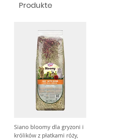
Belohnung während des
Produkte
Trainings.
Siano bloomy dla gryzoni i
Siano bloomy dla gry
królików z płatkami róży,
królików z nagietkie