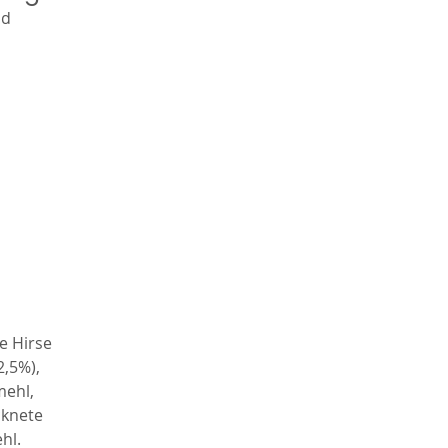
nd
ie
,
e Hirse
2,5%),
mehl,
cknete
hl.