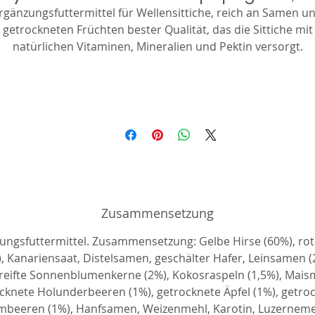
rgänzungsfuttermittel für Wellensittiche, reich an Samen u
getrockneten Früchten bester Qualität, das die Sittiche mit
natürlichen Vitaminen, Mineralien und Pektin versorgt.
imbeeren, Holunderbeeren sind eine wertvolle Quelle für d
Vitamine A, B, C, Karotinoide und Jod, Pektin, Gerbstoffe,
Mineralsalze, ätherische Öle, Harze und Wachse und viele
organische Säuren. Darüber hinaus liefern sie Kalzium, Eisen
Kupfer und Phosphor.
Zusammensetzung
ungsfuttermittel. Zusammensetzung: Gelbe Hirse (60%), rot
, Kanariensaat, Distelsamen, geschälter Hafer, Leinsamen (
reifte Sonnenblumenkerne (2%), Kokosraspeln (1,5%), Mais
cknete Holunderbeeren (1%), getrocknete Äpfel (1%), getro
mbeeren (1%), Hanfsamen, Weizenmehl, Karotin, Luzerneme