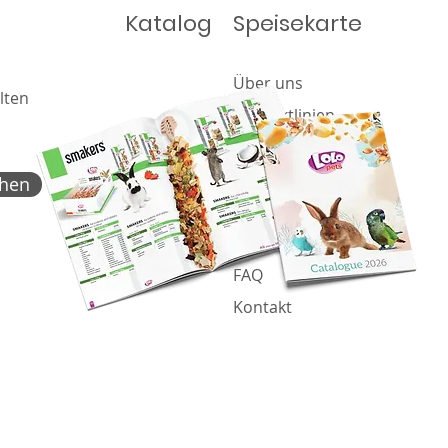
Katalog
Speisekarte
Über uns
lten
Produktlinien
Angebot
Katalog
chen
Nachricht
Cookie-Richtlinie
FAQ
Kontakt
Proje