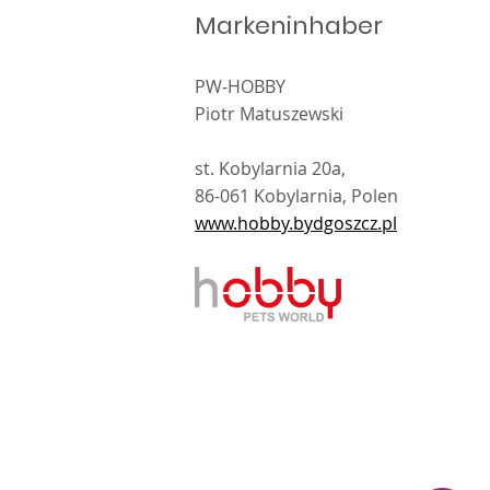
Markeninhaber
PW-HOBBY
Piotr Matuszewski
st. Kobylarnia 20a,
86-061 Kobylarnia, Polen
www.hobby.bydgoszcz.pl
kt i wykonanie
Sibert
.