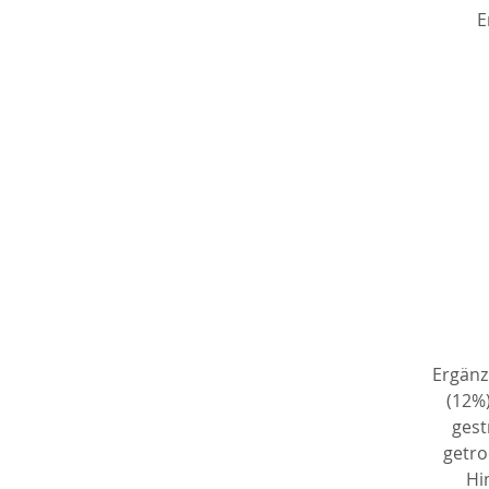
E
H
Ergänz
(12%)
gest
getro
Hi