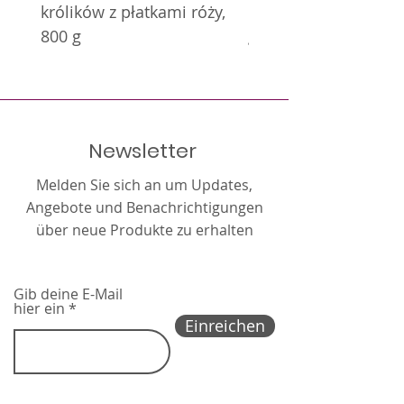
Sie liefern wichtige
królików z płatkami róży,
królików z nagietkie
große Mengen an Vitamin C.
Mineralstoffe wie Kalzium,
800 g
g
Eisen, Phosphor, Kupfer, Zink,
Molybdän, Magnesium, Jod und
Kalium. Neben seinem
Geschmack liefert der Paprika
auch in getrockneter Form
Newsletter
große Mengen an Vitamin C.
Melden Sie sich an um Updates,
Angebote und Benachrichtigungen
über neue Produkte zu erhalten
Gib deine E-Mail
hier ein
Einreichen