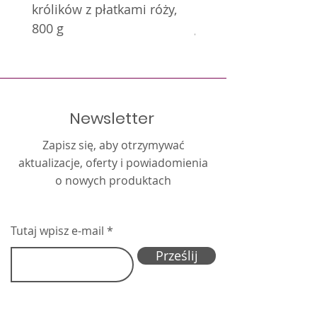
królików z płatkami róży,
królików z nagietkie
800 g
g
Newsletter
Zapisz się, aby otrzymywać
aktualizacje, oferty i powiadomienia
o nowych produktach
Tutaj wpisz e-mail
Prześlij