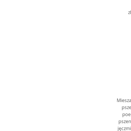
z
r
p
w 
na
Miesza
m
psze
poe
si
pszen
jęczmi