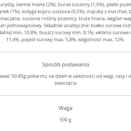
spektum składników pokarmowych w codziennej diecie 
urydzy, siemię lniane (2%), burak suszony (1,5%), płatki psze
królików.
anek (1%), łodyga kopru suszona (0,5%), mączka z marchwi, b
niaczane, suszone rośliny pszenicy, śruta lniana, węglan wa
ran jednowapniowy. Składniki analityczne: białko surowe (ozn
dahla) min. 10,8%, tłuszcz surowy min. 0,1%, włókno surowe
11,4%, popiół surowy max. 5,8%, wilgotność max. 12%.
Sposób podawania
wać 50-85g pokarmu na dzień w zależności od wagi, rasy i 
zwierzęcia
Waga
500 g