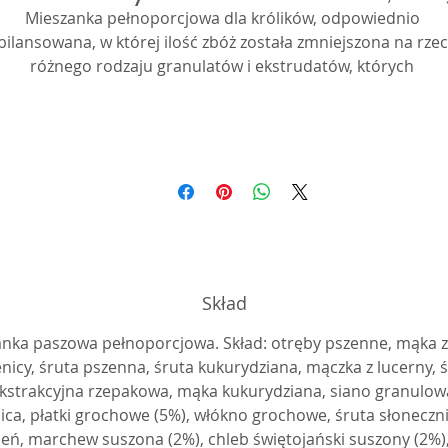
Mieszanka pełnoporcjowa dla królików, odpowiednio 
bilansowana, w której ilość zbóż została zmniejszona na rzecz
różnego rodzaju granulatów i ekstrudatów, których 
óżnorodność zapewnia dostęp do szerokiej gamy składników
okarmowych. Granulat z siana zwiększa ogólny udział włókna
diecie, które jest niezbędne do prawidłowego funkcjonowani
układu pokarmowego krrólików. Granulat z lucrny jest 
tomiast doskonałym źródłem białka pochodzenia roślinnego
Wzbogacenie mieszanki warzywami takimi jak m.in. burak 
będący źródłem witamin z grupy B, PP, A, C. Wpływa na 
odporność organizmu oraz zwiększona ilość czerwonych 
krwinek we krwi. . Marchew z wysoką zawartością beta-
Skład
karotenu, czyli prowitaminy A, dostarcza ważnych związków 
mineralnych, takich jak wapń, żelazo, fosfor, miedź, cynk, 
nka paszowa pełnoporcjowa. Skład: otręby pszenne, mąka z
olibden, magnez, jod oraz potas. Dodatek siemienia lnianeg
nicy, śruta pszenna, śruta kukurydziana, mączka z lucerny, 
bogatego w nienasycone kwasy tłuszczowe wpływa na skórę i
kstrakcyjna rzepakowa, mąka kukurydziana, siano granulow
erść, poprawiając ich ogólną kondycję. Szeroki skład mieszan
ica, płatki grochowe (5%), włókno grochowe, śruta słoneczn
zapewnia smakowitość karmy oraz dostarcza szerokiego 
eń, marchew suszona (2%), chleb świętojański suszony (2%),