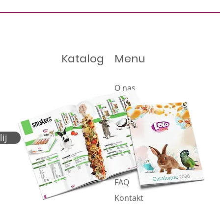
Katalog
Menu
O nas
Oferta
Produkty
Katalog
ij
Aktualności
Polityka plików cookie
FAQ
Kontakt