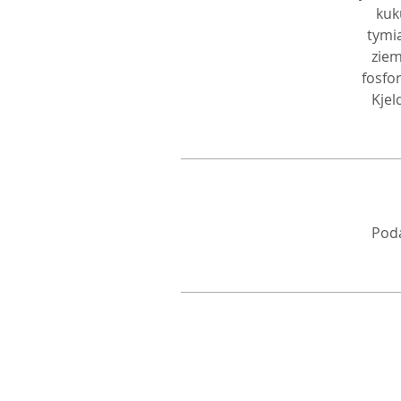
kuk
tymi
ziem
fosfo
Kjel
Poda