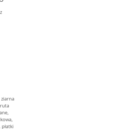
 
 
 
a 
. 
 ziarna
o 
śruta
 
ane,
ki 
ikowa,
 płatki