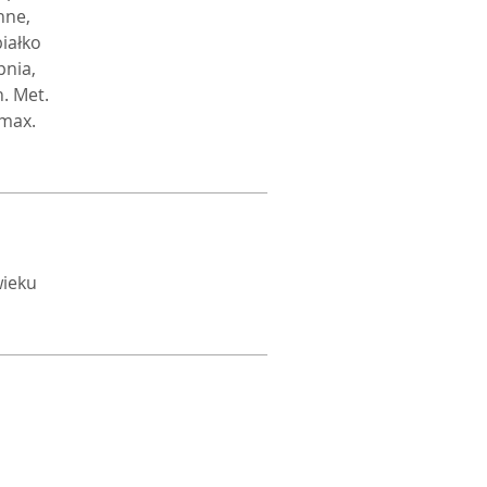
nne,
iałko
pnia,
. Met.
 max.
wieku