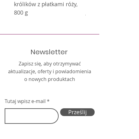
królików z płatkami róży,
królików z nagietkie
800 g
g
Newsletter
Zapisz się, aby otrzymywać
aktualizacje, oferty i powiadomienia
o nowych produktach
Tutaj wpisz e-mail
Prześlij