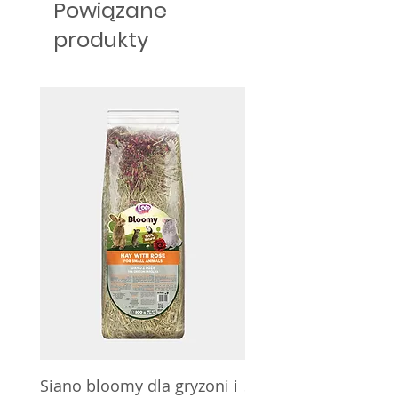
Powiązane
max. 0,648%, wilgotność max.
produkty
12%.
Siano bloomy dla gryzoni i
Siano bloomy dla gry