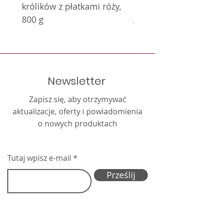
królików z płatkami róży,
królików z nagietkie
800 g
g
Newsletter
Zapisz się, aby otrzymywać
aktualizacje, oferty i powiadomienia
o nowych produktach
Tutaj wpisz e-mail
Prześlij