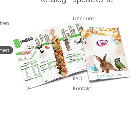
Über uns
lten
Produktlinien
Angebot
Katalog
chen
Nachricht
Cookie-Richtlinie
FAQ
Kontakt
Proje