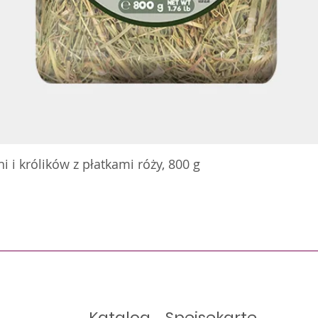
 i królików z płatkami róży, 800 g
Katalog
Speisekarte