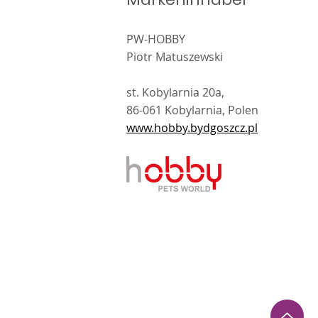
PW-HOBBY
Piotr Matuszewski
st. Kobylarnia 20a,
86-061 Kobylarnia, Polen
www.hobby.bydgoszcz.pl
kt i wykonanie
Sibert
.