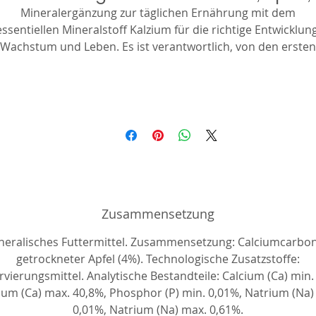
Mineralergänzung zur täglichen Ernährung mit dem
essentiellen Mineralstoff Kalzium für die richtige Entwicklung
Wachstum und Leben. Es ist verantwortlich, von den ersten
Tagen des Lebens, für das richtige Wachstum der Knochen,
Zähne und andere Strukturen, die Kalzium benötigen.
Verhindert Rachitis.
Zusammensetzung
neralisches Futtermittel. Zusammensetzung: Calciumcarbon
getrockneter Apfel (4%). Technologische Zusatzstoffe:
vierungsmittel. Analytische Bestandteile: Calcium (Ca) min.
ium (Ca) max. 40,8%, Phosphor (P) min. 0,01%, Natrium (Na)
0,01%, Natrium (Na) max. 0,61%.