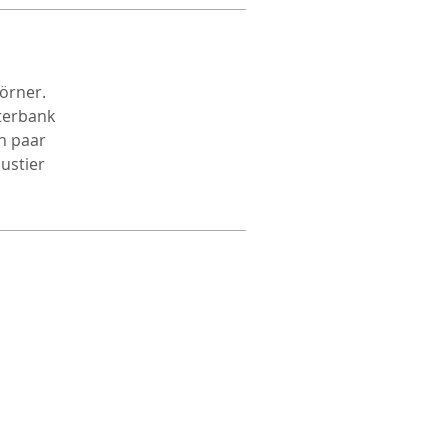
örner.
terbank
n paar
ustier