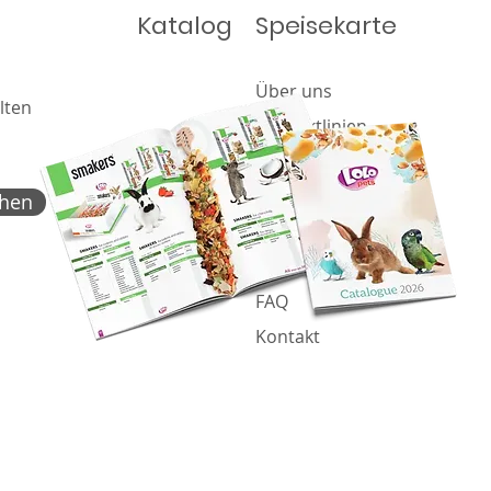
Katalog
Speisekarte
Über uns
lten
Produktlinien
Angebot
Katalog
chen
Nachricht
Cookie-Richtlinie
FAQ
Kontakt
Proje