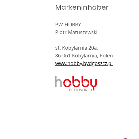
Markeninhaber
PW-HOBBY
Piotr Matuszewski
st. Kobylarnia 20a,
86-061 Kobylarnia, Polen
www.hobby.bydgoszcz.pl
kt i wykonanie
Sibert
.