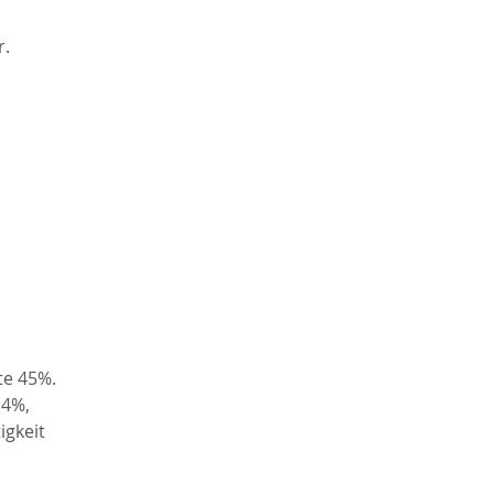
r.
te 45%.
14%,
igkeit