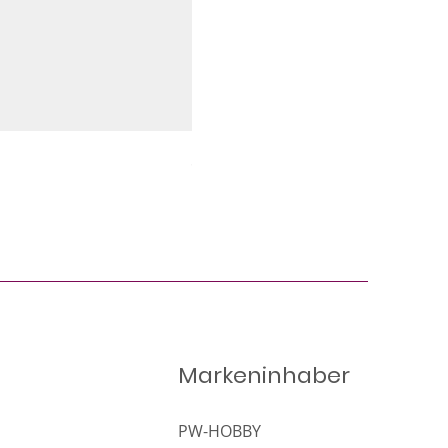
Siano bloomy dla gryzoni i kró
Markeninhaber
PW-HOBBY