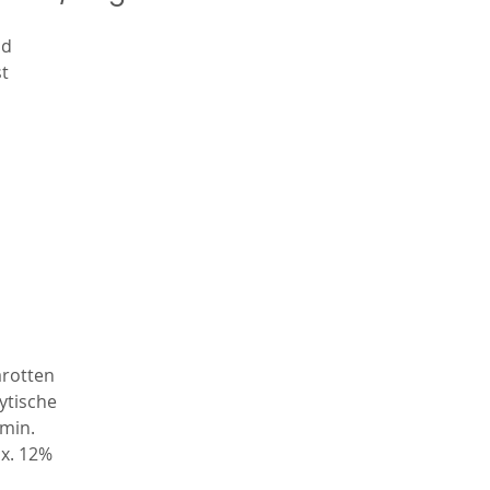
nd
t
,
m,
at
nd
en
ie
arotten
lytische
 min.
ax. 12%