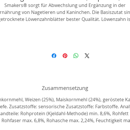
Smakers® sorgt für Abwechslung und Ergänzung in der
rnährung von Nagetieren und Kaninchen. Die Basiszutat si
getrocknete Löwenzahnblätter bester Qualität. Löwenzahn is
reich an den Vitaminen A, C, B, Kalium, Magnesium, Silizium
Eisen, Flavonoiden und Carotinoiden. Dank des
orhandenseins von - Inulin - unterstützt er das Immunsyste
enkt den Cholesterinspiegel und den Blutzuckerspiegel. Es h
uch harntreibende Eigenschaften und wirkt daher entgifte
uf den Körper. Darüber hinaus ist Smakers mit Joghurttropf
ngereichert, die reich an Kalzium und Leinsamen sind, die d
Verdauung regulieren.
Zusammensetzung
kornmehl, Weizen (25%), Maiskornmehl (24%), geröstete K
efe. Zusatzstoffe: sensorische Zusatzstoffe: Farbstoffe. Ana
andteile: Rohprotein (Kjeldahl-Methode) min. 8,6%, Rohfett
 Rohfaser max. 6,8%, Rohasche max. 2,24%, Feuchtigkeit m