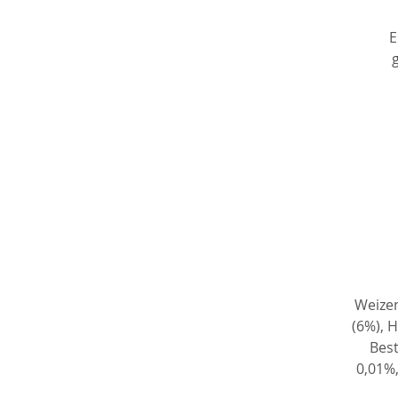
E
V
s
a
a
a
Weizen
(6%), H
Best
0,01%,