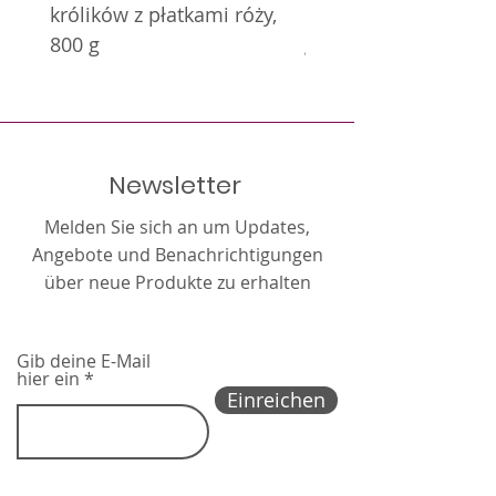
królików z płatkami róży,
królików z nagietkie
800 g
g
Newsletter
Melden Sie sich an um Updates,
Angebote und Benachrichtigungen
über neue Produkte zu erhalten
Gib deine E-Mail
hier ein
Einreichen