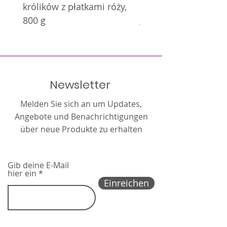
królików z płatkami róży,
królików z nagietkie
800 g
g
Newsletter
Melden Sie sich an um Updates,
Angebote und Benachrichtigungen
über neue Produkte zu erhalten
Gib deine E-Mail
hier ein
Einreichen