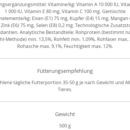
gsergänzungsmittel: Vitamine/kg: Vitamin A 10 000 IU, Vit
1 000 IU, Vitamin E 80 mg, Vitamin C 100 mg. Gemischte
elemente/kg: Eisen (E1) 75 mg, Kupfer (E4) 15 mg, Mangan 
 Zink (E6) 75 mg, Selen (E8) 0,2 mg. Technologische Zusatzsto
idantien. Analytische Bestandteile: Rohprotein (bestimmt n
ahl-Methode) min. 13,5%, Rohfett min. 1,09%, Rohfaser max. 
Rohasche max. 9,1%, Feuchtigkeit max. 12%.
Fütterungsempfehlung
lene tägliche Futterportion 35-50 g je nach Gewicht und Al
Tieres.
Gewicht
500 g