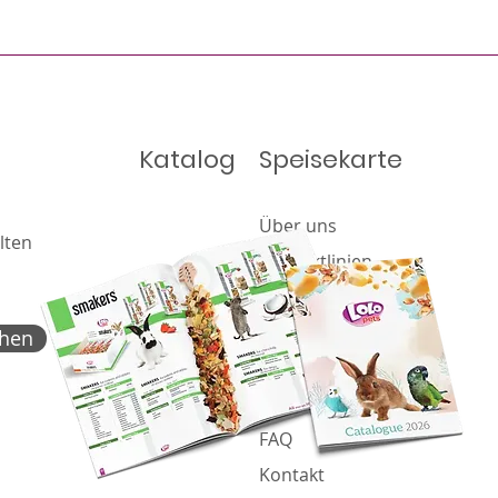
Katalog
Speisekarte
Über uns
lten
Produktlinien
Angebot
Katalog
chen
Nachricht
Cookie-Richtlinie
FAQ
Kontakt