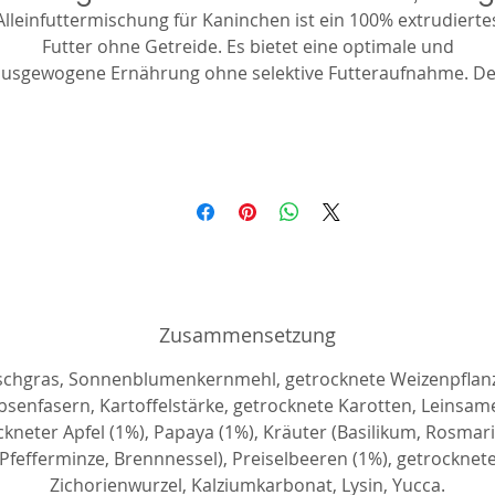
Alleinfuttermischung für Kaninchen ist ein 100% extrudierte
Futter ohne Getreide. Es bietet eine optimale und
ausgewogene Ernährung ohne selektive Futteraufnahme. De
ohe Rohfasergehalt (max. 22%) sorgt für eine gute Verdauun
Die Basis des Futters ist Lieschgras, das mit Kräutern
gereichert ist, um eine korrekte Verdauung zu gewährleist
Das Vorhandensein von Gemüse und Obst verbessert die
Schmackhaftigkeit des Futters und ergänzt die Ernährung mi
atürlichen Vitaminen. Der Zusatz eines Vitaminkomplexes hä
den Körper auf einem hohen Funktionsniveau. Der Anteil a
langen Fasern unterstützt die Abriebprozesse der
Schneidezähne.
Zusammensetzung
schgras, Sonnenblumenkernmehl, getrocknete Weizenpflan
bsenfasern, Kartoffelstärke, getrocknete Karotten, Leinsam
kneter Apfel (1%), Papaya (1%), Kräuter (Basilikum, Rosmarin
Pfefferminze, Brennnessel), Preiselbeeren (1%), getrocknet
Zichorienwurzel, Kalziumkarbonat, Lysin, Yucca.