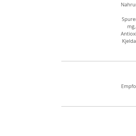
Nahrun
Spuren
mg,
Antiox
Kjeld
Empfoh