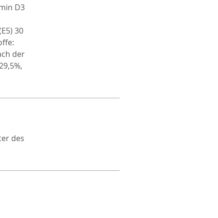
amin D3
(E5) 30
ffe:
ach der
29,5%,
ter des