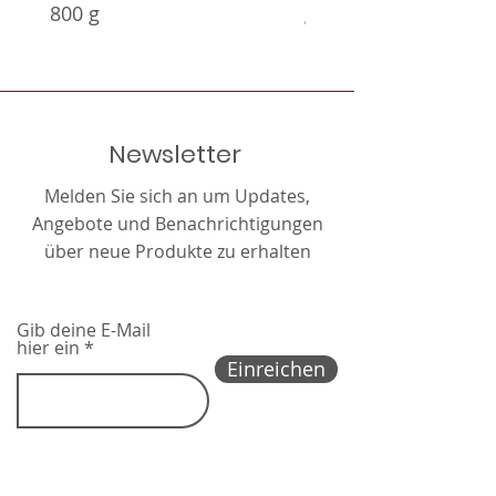
800 g
g
Fettsäuren sind, wirkt sich auf
Haut und Fell aus und
verbessert deren
Gesamtzustand. Die breite
Zusammensetzung der
Newsletter
Mischung gewährleistet die
Schmackhaftigkeit des Futters
Melden Sie sich an um Updates,
und bietet ein breites Spektrum
Angebote und Benachrichtigungen
an Nährstoffen in der täglichen
über neue Produkte zu erhalten
Ernährung von Kaninchen.
Gib deine E-Mail
hier ein
Einreichen