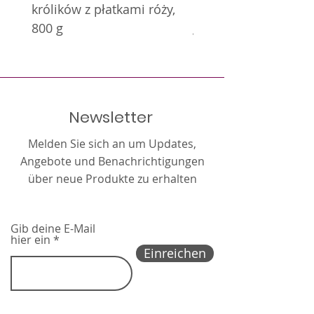
Analytische Bestandteile:
królików z płatkami róży,
królików z nagietkie
Rohprotein (Kjeldahl-Methode)
800 g
g
min. 9%, Rohfett min. 2,45%,
Rohfaser max. 11,23%,
Rohasche max. 4,3%,
Feuchtigkeit max. 12%.
Newsletter
Melden Sie sich an um Updates,
Angebote und Benachrichtigungen
über neue Produkte zu erhalten
Gib deine E-Mail
hier ein
Einreichen