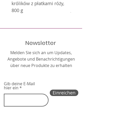
królików z płatkami róży,
królików z nagietkie
800 g
g
Newsletter
Melden Sie sich an um Updates,
Angebote und Benachrichtigungen
über neue Produkte zu erhalten
Gib deine E-Mail
hier ein
Einreichen