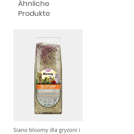
Ähnliche
gefüttert, dem Grundfutter
Ergänzungsfuttermittel zum
zugesetzt oder mit Heu
Produkte
Grundfutter.
gemischt werden.
Siano bloomy dla gryzoni i
Siano bloomy dla gry