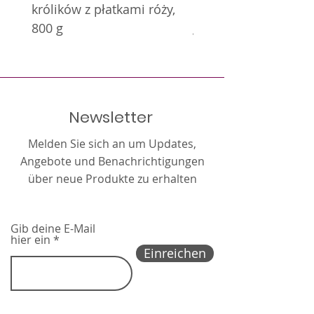
królików z płatkami róży,
królików z nagietkie
800 g
g
Newsletter
Melden Sie sich an um Updates,
Angebote und Benachrichtigungen
über neue Produkte zu erhalten
Gib deine E-Mail
hier ein
Einreichen