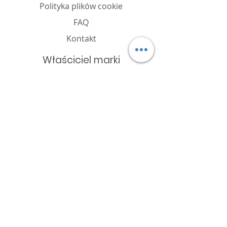
Polityka plików cookie
FAQ
Kontakt
Właściciel marki
P.W. HOBBY
Piotr Matuszewski
ul. Kobylarnia 20a,
86-061 Kobylarnia, Polska
www.hobby.bydgoszcz.pl
Projekt i wykonanie
Sibert
.
Katalog